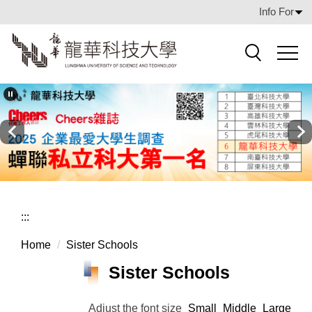
Jump
Info For
to
the
main
Search
content
block
:::
Home
Sister Schools
Sister Schools
Adjust the font size
Small
Middle
Large