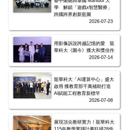
臺中榮總與泰國 Mahidol 大
學 解鎖「遊戲x智慧醫療」
跨國跨界創新藍圖
2026-07-23
用影像訴說跨越記憶的愛 龍
華科大《圍今》獲大和獎佳作
2026-07-14
龍華科大「AI運算中心」盛大
啟用 獲教育部千萬補助打造
AI賦能工程教育新標竿
2026-07-08
展現頂尖教研實力！龍華科大
115年教學實踐計畫狂掃28件