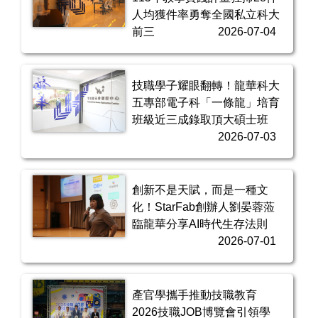
人均獲件率勇奪全國私立科大
前三
2026-07-04
技職學子耀眼翻轉！龍華科大
五專部電子科「一條龍」培育
班級近三成錄取頂大碩士班
2026-07-03
創新不是天賦，而是一種文
化！StarFab創辦人劉晏蓉蒞
臨龍華分享AI時代生存法則
2026-07-01
產官學攜手推動技職教育
2026技職JOB博覽會引領學