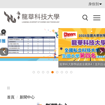
跳
身份別
到
主
要
搜索
內
容
區
龍華科大辦學績效全國第4！並列台成大 奪私立技專第1
:::
首頁
新聞中心