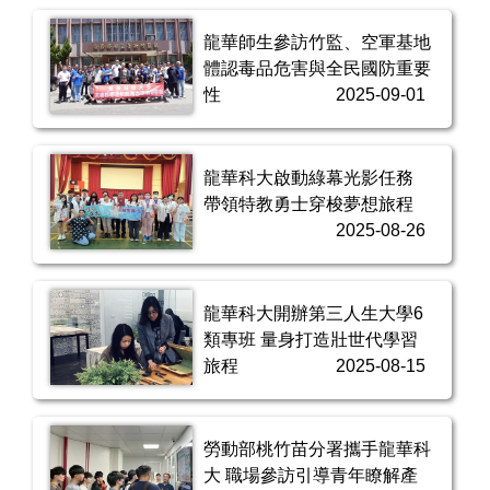
龍華師生參訪竹監、空軍基地
體認毒品危害與全民國防重要
性
2025-09-01
龍華科大啟動綠幕光影任務
帶領特教勇士穿梭夢想旅程
2025-08-26
龍華科大開辦第三人生大學6
類專班 量身打造壯世代學習
旅程
2025-08-15
勞動部桃竹苗分署攜手龍華科
大 職場參訪引導青年瞭解產