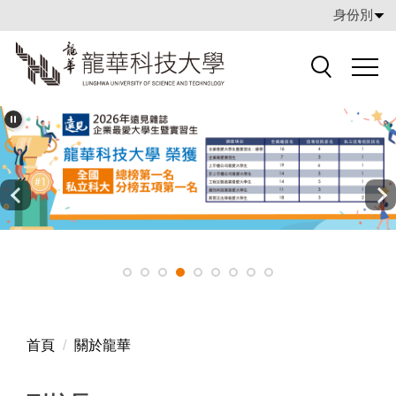
跳
身份別
到
主
要
搜索
內
容
區
首頁
關於龍華