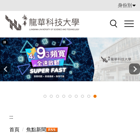
跳
身份別
到
主
要
搜索
內
容
區
:::
首頁
焦點新聞