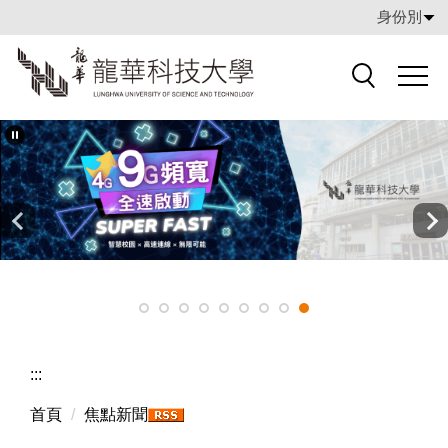
跳
身份別
到
主
要
搜索
內
容
區
:::
首頁
焦點新聞