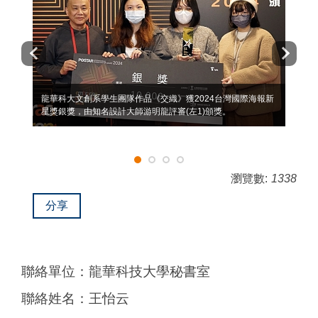
龍華科大文創系學生團隊作品《交織》獲2024台灣國際海報新
星獎銀獎，由知名設計大師游明龍評審(左1)頒獎。
瀏覽數:
1338
分享
聯絡單位：龍華科技大學秘書室
聯絡姓名：王怡云