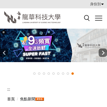
跳
身份別
到
主
要
搜索
內
容
區
:::
首頁
焦點新聞