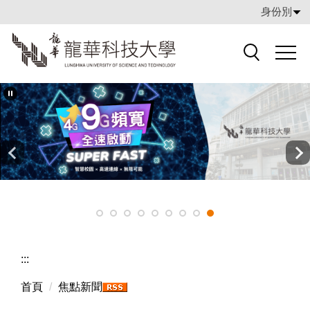
跳
身份別
到
主
要
搜索
內
容
區
:::
首頁
焦點新聞