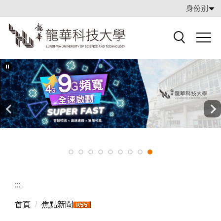
跳
身份別
到
主
要
搜索
內
容
區
:::
首頁
焦點新聞