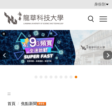
跳
身份別
到
主
要
搜索
內
容
區
:::
首頁
焦點新聞