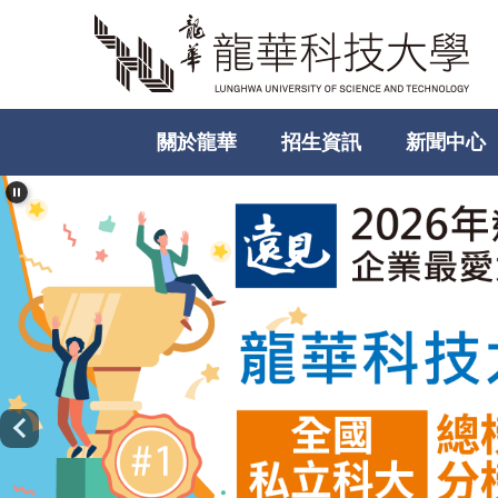
跳
到
主
要
內
關於龍華
招生資訊
新聞中心
容
區