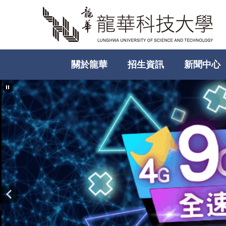
跳
到
主
要
內
關於龍華
招生資訊
新聞中心
容
區