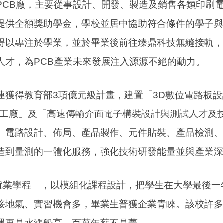
PCB廠，主要從事設計、開發、製造及銷售各類印刷
提供全額獎助學金，學校並居中協助符合條件的學子與
得以專注於學業，並於畢業後前往臻鼎科技無縫接軌，
人才，為PCB產業未來發展注入源源不絕的動力。
連獲得教育部3項億元級計畫，建置「3D數位電路板
境工廠」及「高速傳輸介面電子構裝設計與測試人才及
、電路設計、佈局、產品製作、元件貼裝、產品檢測、
造到量測的一體化服務，強化技術研發能量並與產業深
式就業學程」，以模組化課程設計，把學生在大學最後
接地氣、實習機會多，畢業生普獲企業青睞。該校許多