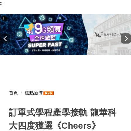
:::
跳
到
主
要
內
容
區
首頁
焦點新聞
訂單式學程產學接軌 龍華科
大四度獲選《Cheers》