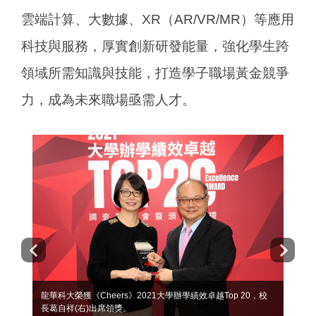
雲端計算、大數據、XR（AR/VR/MR）等應用
科技與服務，厚實創新研發能量，強化學生跨
領域所需知識與技能，打造學子職場黃金競爭
力，成為未來職場亟需人才。
龍華科大榮獲《Cheers》2021大學辦學績效卓越Top 20，校
長葛自祥(右)出席領獎。