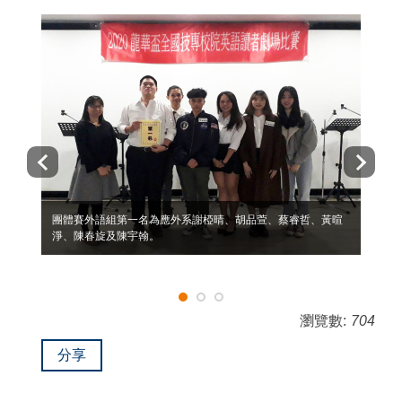
團體賽外語組第一名為應外系謝椏晴、胡品萱、蔡睿哲、黃暄
淨、陳春旋及陳宇翰。
瀏覽數:
704
分享