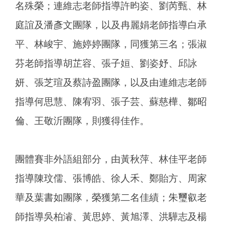
名殊榮；連維志老師指導許昀姿、劉芮甄、林
庭誼及潘彥文團隊，以及冉麗娟老師指導白承
平、林峻宇、施婷婷團隊，同獲第三名；張淑
芬老師指導胡芷容、張子姮、劉姿妤、邱詠
妍、張芝瑄及蔡詩盈團隊，以及由連維志老師
指導何思慧、陳宥羽、張子芸、蘇慈樺、鄒昭
倫、王敬沂團隊，則獲得佳作。
團體賽非外語組部分，由黃秋萍、林佳平老師
指導陳玟儒、張博皓、徐人禾、鄭貽方、周家
華及葉書如團隊，榮獲第二名佳績；朱璽叡老
師指導吳柏濬、黃思婷、黃旭澤、洪驊志及楊