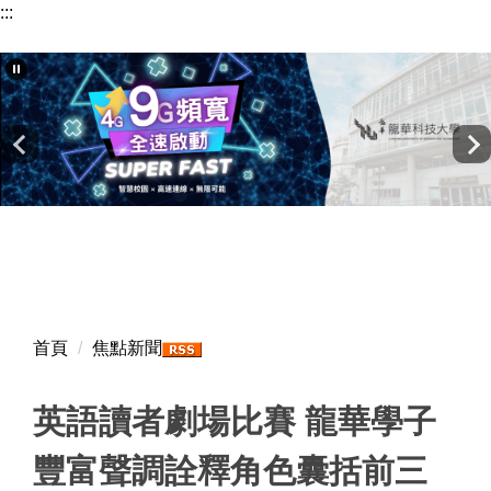
:::
跳
到
主
要
內
容
區
首頁
焦點新聞
英語讀者劇場比賽 龍華學子
豐富聲調詮釋角色囊括前三