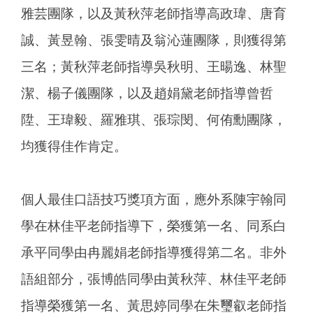
雅芸團隊，以及黃秋萍老師指導高政瑋、唐育
誠、黃昱翰、張雯晴及翁沁蓮團隊，則獲得第
三名；黃秋萍老師指導吳秋明、王暘逸、林聖
潔、楊子儀團隊，以及趙娟黛老師指導曾哲
陞、王瑋毅、羅雅琪、張琮閔、何侑勳團隊，
均獲得佳作肯定。
個人最佳口語技巧獎項方面，應外系陳宇翰同
學在林佳平老師指導下，榮獲第一名、同系白
承平同學由冉麗娟老師指導獲得第二名。非外
語組部分，張博皓同學由黃秋萍、林佳平老師
指導榮獲第一名、黃思婷同學在朱璽叡老師指