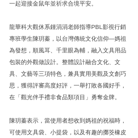
一起迎接金鼠年並祈求合境平安。
龍華科大觀休系鍾涓涓老師指導PBL影視行銷
專班學生陳玥蓁，以台灣傳統文化信仰—媽祖
為發想，順風耳、千里眼為輔，融入文具用品
包裝的外觀做設計。整體設計融合文化、文
具、文藝等三項特色，兼具實用美觀及文創巧
思，獲得評審高度好評，一舉打敗各國好手，
在「觀光伴手禮非食品類項目」勇奪金牌。
陳玥蓁表示，當使用者想收到媽祖的祝福時，
可使用文具袋、小提袋，以及有趣的擲筊橡皮