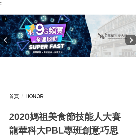
:::
跳
到
主
要
內
容
區
首頁
HONOR
2020媽祖美食節技能人大賽
龍華科大PBL專班創意巧思