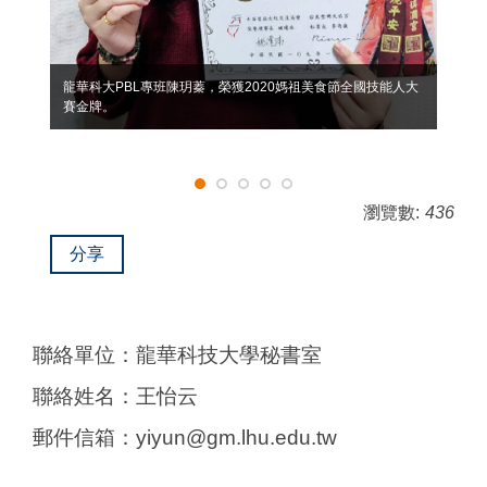
龍華科大PBL專班陳玥蓁，榮獲2020媽祖美食節全國技能人大
賽金牌。
瀏覽數:
436
分享
聯絡單位：龍華科技大學秘書室
聯絡姓名：王怡云
郵件信箱：yiyun@gm.lhu.edu.tw