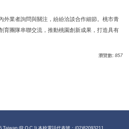
內外業者詢問與關注，紛紛洽談合作細節。桃市青
創育團隊串聯交流，推動桃園創新成果，打造具有
瀏覽數:
857
6,Taiwan (R.O.C.)) 本校電話代表號：(02)82093211