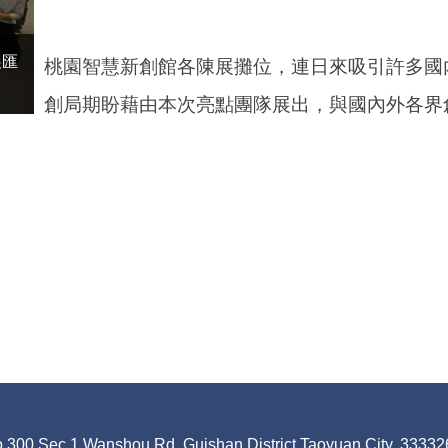
展匯
桃園智慧新創館各陳展攤位，連日來吸引許多國
創局期盼藉由本次亮點團隊展出，與國內外各界
,Wanshou Rd.,Guishan District,Taoyuan City, 33332