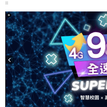
:::
跳
到
主
要
內
容
區