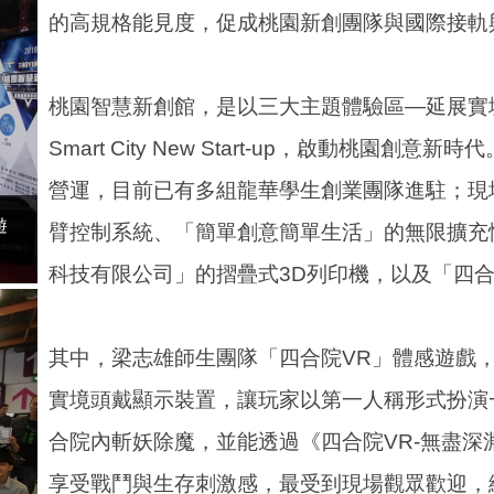
的高規格能見度，促成桃園新創團隊與國際接軌
桃園智慧新創館，是以三大主題體驗區—延展實境(X
Smart City New Start-up，啟動桃
營運，目前已有多組龍華學生創業團隊進駐；現
遊
臂控制系統、「簡單創意簡單生活」的無限擴充
科技有限公司」的摺疊式3D列印機，以及「四合
其中，梁志雄師生團隊「四合院VR」體感遊戲
實境頭戴顯示裝置，讓玩家以第一人稱形式扮演
合院內斬妖除魔，並能透過《四合院VR-無盡
享受戰鬥與生存刺激感，最受到現場觀眾歡迎，