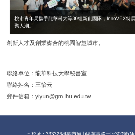
桃市青年局攜手龍華科大等30組新創團隊，InnoVEX特
聚人潮。
創新人才及創業媒合的桃園智慧城市。
聯絡單位：龍華科技大學秘書室
聯絡姓名：王怡云
郵件信箱：yiyun@gm.lhu.edu.tw
:::
校址：333326桃園市龜山區萬壽路一段300號(No.300,Sec.1