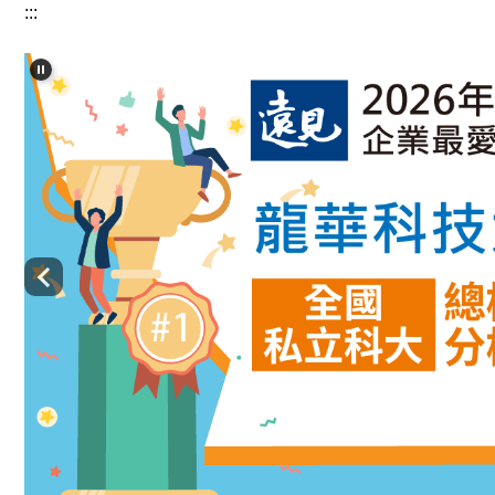
:::
跳
到
主
要
內
容
區
龍