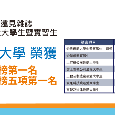
華科大辦學績效全國第4！並列台成大 奪私立技專