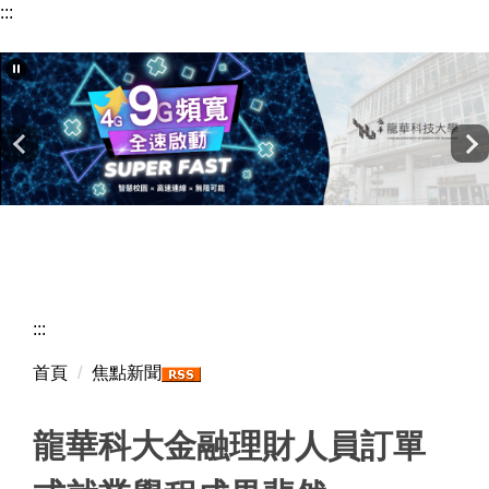
:::
跳
到
主
要
內
容
區
:::
首頁
焦點新聞
龍華科大金融理財人員訂單