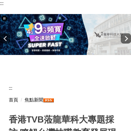
:::
跳
到
主
要
內
容
區
:::
首頁
焦點新聞
香港TVB蒞龍華科大專題採