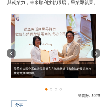
與就業力，未來順利接軌職場，畢業即就業。
龍華科大國企系邀請亞馬遜官方陪跑教練張書豪執行長分享跨
境電商實戰經驗。
瀏覽數:
1026
分享