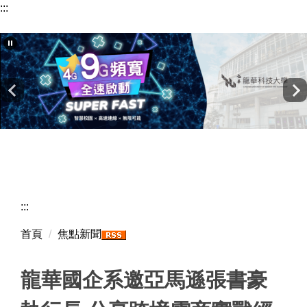
:::
跳
到
主
要
內
容
區
:::
首頁
焦點新聞
龍華國企系邀亞馬遜張書豪